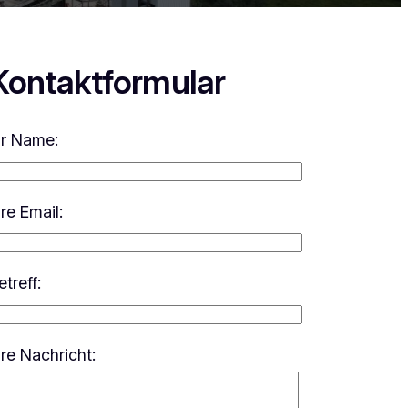
Kontaktformular
hr Name:
hre Email:
etreff:
hre Nachricht: