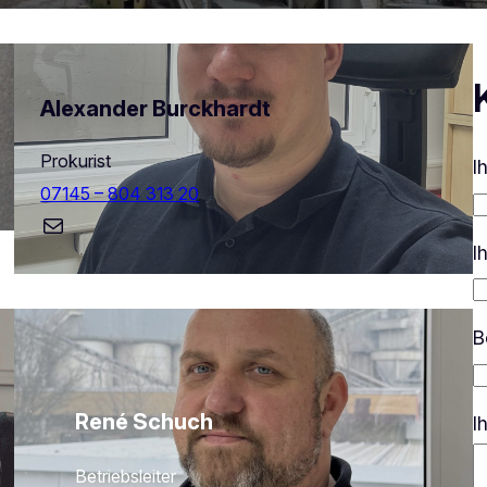
Alexander Burckhardt
Prokurist
I
07145 – 804 313 20
E-Mail
I
B
René Schuch
I
Betriebsleiter