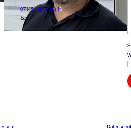
07145 – 804 313 1
3
E-Mail
S
W
ressum
Datenschut