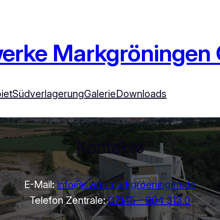
werke Markgröningen
iet
Südverlagerung
Galerie
Downloads
Kontakte
E-Mail:
info@swm-markgroeningen.de
Telefon Zentrale:
07145 – 804 313 0