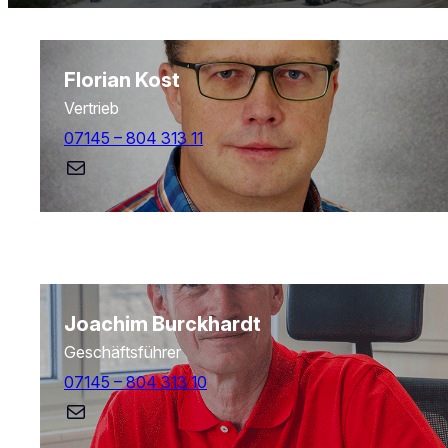
Florian Kost
Vertrieb
07145 – 804 313 11
E-Mail
Joachim Burckhardt
Geschäftsführer
07145 – 804 313 10
E-Mail